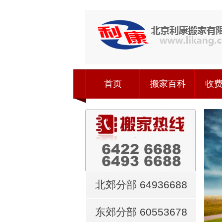
首页
搬家百科
收
北郊分部 64936688
东郊分部 60553678