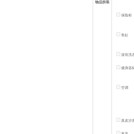
物品拆装
保险柜
鱼缸
滚筒洗
健身器
空调
真皮沙
家具