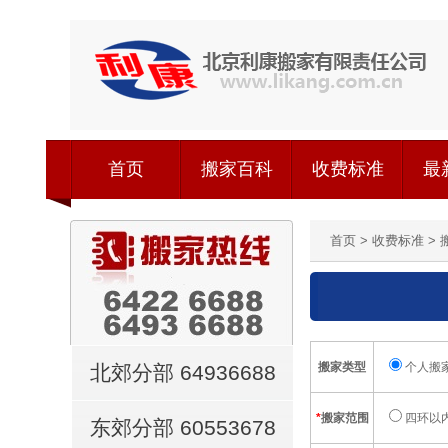
首页
搬家百科
收费标准
最
首页
>
收费标准
>
搬家类型
个人搬
北郊分部 64936688
*
搬家范围
四环以
东郊分部 60553678