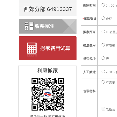
搬家时间
5：00（
西郊分部 64913337
*
车型选择
金杯
搬家距离
10公里
楼层费用
有电梯
是否多址
否
利康搬家
人工搬运
20米（
不需要
包装材料
老板台
微信扫一扫 搬家更便捷